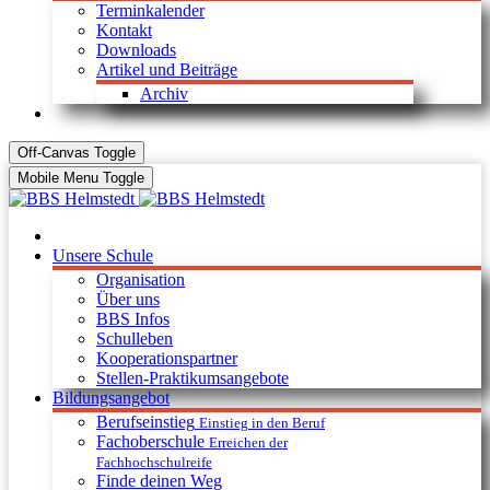
Terminkalender
Kontakt
Downloads
Artikel und Beiträge
Archiv
Off-Canvas Toggle
Mobile Menu Toggle
Unsere Schule
Organisation
Über uns
BBS Infos
Schulleben
Kooperationspartner
Stellen-Praktikumsangebote
Bildungsangebot
Berufseinstieg
Einstieg in den Beruf
Fachoberschule
Erreichen der
Fachhochschulreife
Finde deinen Weg