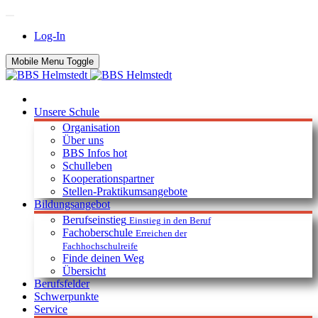
Log-In
Mobile Menu Toggle
Unsere Schule
Organisation
Über uns
BBS Infos
hot
Schulleben
Kooperationspartner
Stellen-Praktikumsangebote
Bildungsangebot
Berufseinstieg
Einstieg in den Beruf
Fachoberschule
Erreichen der
Fachhochschulreife
Finde deinen Weg
Übersicht
Berufsfelder
Schwerpunkte
Service