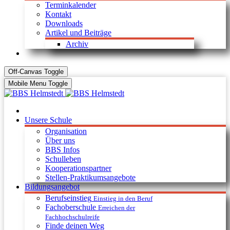
Terminkalender
Kontakt
Downloads
Artikel und Beiträge
Archiv
Off-Canvas Toggle
Mobile Menu Toggle
Unsere Schule
Organisation
Über uns
BBS Infos
Schulleben
Kooperationspartner
Stellen-Praktikumsangebote
Bildungsangebot
Berufseinstieg
Einstieg in den Beruf
Fachoberschule
Erreichen der
Fachhochschulreife
Finde deinen Weg