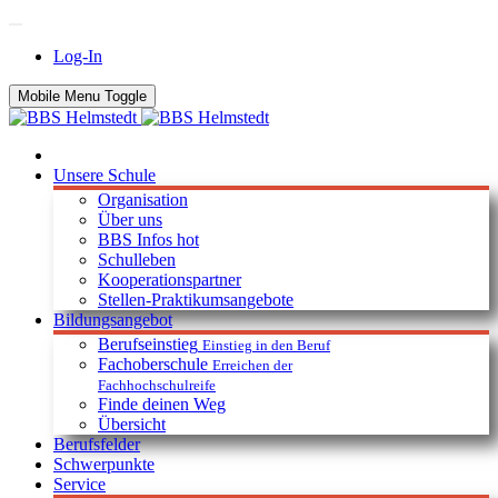
Log-In
Mobile Menu Toggle
Unsere Schule
Organisation
Über uns
BBS Infos
hot
Schulleben
Kooperationspartner
Stellen-Praktikumsangebote
Bildungsangebot
Berufseinstieg
Einstieg in den Beruf
Fachoberschule
Erreichen der
Fachhochschulreife
Finde deinen Weg
Übersicht
Berufsfelder
Schwerpunkte
Service