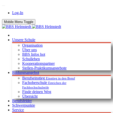
Log-In
Mobile Menu Toggle
Unsere Schule
Organisation
Über uns
BBS Infos
hot
Schulleben
Kooperationspartner
Stellen-Praktikumsangebote
Bildungsangebot
Berufseinstieg
Einstieg in den Beruf
Fachoberschule
Erreichen der
Fachhochschulreife
Finde deinen Weg
Übersicht
Berufsfelder
Schwerpunkte
Service