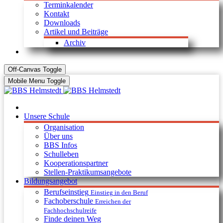
Terminkalender
Kontakt
Downloads
Artikel und Beiträge
Archiv
Off-Canvas Toggle
Mobile Menu Toggle
Unsere Schule
Organisation
Über uns
BBS Infos
Schulleben
Kooperationspartner
Stellen-Praktikumsangebote
Bildungsangebot
Berufseinstieg
Einstieg in den Beruf
Fachoberschule
Erreichen der
Fachhochschulreife
Finde deinen Weg