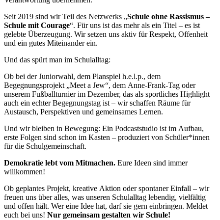
Seit 2019 sind wir Teil des Netzwerks „
Schule ohne Rassismus –
Schule mit Courage
“. Für uns ist das mehr als ein Titel – es ist
gelebte Überzeugung. Wir setzen uns aktiv für Respekt, Offenheit
und ein gutes Miteinander ein.
Und das spürt man im Schulalltag:
Ob bei der Juniorwahl, dem Planspiel h.e.l.p., dem
Begegnungsprojekt „Meet a Jew“, dem Anne-Frank-Tag oder
unserem Fußballturnier im Dezember, das als sportliches Highlight
auch ein echter Begegnungstag ist – wir schaffen Räume für
Austausch, Perspektiven und gemeinsames Lernen.
Und wir bleiben in Bewegung: Ein Podcaststudio ist im Aufbau,
erste Folgen sind schon im Kasten – produziert von Schüler*innen
für die Schulgemeinschaft.
Demokratie lebt vom Mitmachen.
Eure Ideen sind immer
willkommen!
Ob geplantes Projekt, kreative Aktion oder spontaner Einfall – wir
freuen uns über alles, was unseren Schulalltag lebendig, vielfältig
und offen hält. Wer eine Idee hat, darf sie gern einbringen. Meldet
euch bei uns!
Nur gemeinsam gestalten wir Schule!