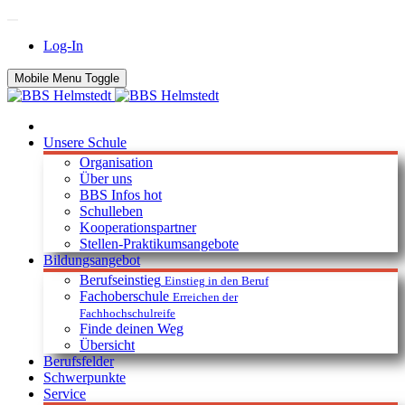
Log-In
Mobile Menu Toggle
Unsere Schule
Organisation
Über uns
BBS Infos
hot
Schulleben
Kooperationspartner
Stellen-Praktikumsangebote
Bildungsangebot
Berufseinstieg
Einstieg in den Beruf
Fachoberschule
Erreichen der
Fachhochschulreife
Finde deinen Weg
Übersicht
Berufsfelder
Schwerpunkte
Service