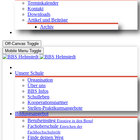
Terminkalender
Kontakt
Downloads
Artikel und Beiträge
Archiv
Off-Canvas Toggle
Mobile Menu Toggle
Unsere Schule
Organisation
Über uns
BBS Infos
Schulleben
Kooperationspartner
Stellen-Praktikumsangebote
Bildungsangebot
Berufseinstieg
Einstieg in den Beruf
Fachoberschule
Erreichen der
Fachhochschulreife
Finde deinen Weg