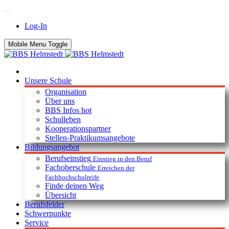
Log-In
Mobile Menu Toggle
Unsere Schule
Organisation
Über uns
BBS Infos
hot
Schulleben
Kooperationspartner
Stellen-Praktikumsangebote
Bildungsangebot
Berufseinstieg
Einstieg in den Beruf
Fachoberschule
Erreichen der
Fachhochschulreife
Finde deinen Weg
Übersicht
Berufsfelder
Schwerpunkte
Service