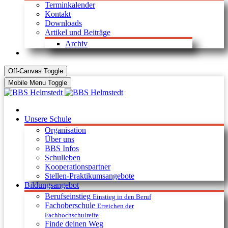
Terminkalender
Kontakt
Downloads
Artikel und Beiträge
Archiv
Off-Canvas Toggle
Mobile Menu Toggle
Unsere Schule
Organisation
Über uns
BBS Infos
Schulleben
Kooperationspartner
Stellen-Praktikumsangebote
Bildungsangebot
Berufseinstieg
Einstieg in den Beruf
Fachoberschule
Erreichen der
Fachhochschulreife
Finde deinen Weg