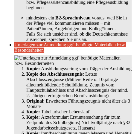
bzw. Pflegeassistenzausbildung eine Pflegeausbildung
beginnen.
mindestens ein
B2-Sprachniveau
voraus, weil Sie in
der Pflege viel kommunizieren müssen – mit
Patient*innen, Angehörigen und Kolleg*innen.
Falls Sie sich unsicher sind, ob die Deutschkenntnisse
ausreichen, sprechen Sie uns an.
Unterlagen zur Anmeldung ggf. benötigte Materialien bzw.
Besonderheiten
Kopie:
Ausbildungsvertrag vom Träger der Ausbildung
Kopie des Abschlusszeugnis:
Letzte
Abschlusszeugnisse (Mittlere Reife o. 10-jährige
allgemeinbildende Schulbildung, Zeugnis vom
Hauptschulabschluss und Abschlusszeugnis der mind.
2- jährigen erfolgreichen Berufsausbildung)
Original:
Erweitertes Führungszeugnis nicht älter als 3
Monate
Kopie:
Tabellarischer Lebenslauf
Kopie:
Ärzteformular: Erstuntersuchung für (zum
Zeitpunkt des Schulbeginns) Nichtvolljährige nach §32
Jugendarbeitsschutzgesetz, Hausarzt
Kopie:
Impfbescheinigung gegen Masern und Hepatitis