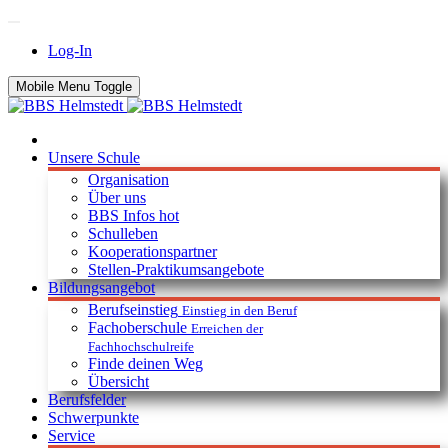
Log-In
Mobile Menu Toggle
Unsere Schule
Organisation
Über uns
BBS Infos
hot
Schulleben
Kooperationspartner
Stellen-Praktikumsangebote
Bildungsangebot
Berufseinstieg
Einstieg in den Beruf
Fachoberschule
Erreichen der
Fachhochschulreife
Finde deinen Weg
Übersicht
Berufsfelder
Schwerpunkte
Service