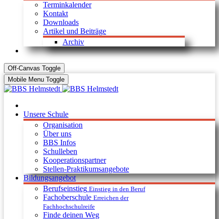
Terminkalender
Kontakt
Downloads
Artikel und Beiträge
Archiv
Off-Canvas Toggle
Mobile Menu Toggle
Unsere Schule
Organisation
Über uns
BBS Infos
Schulleben
Kooperationspartner
Stellen-Praktikumsangebote
Bildungsangebot
Berufseinstieg
Einstieg in den Beruf
Fachoberschule
Erreichen der
Fachhochschulreife
Finde deinen Weg