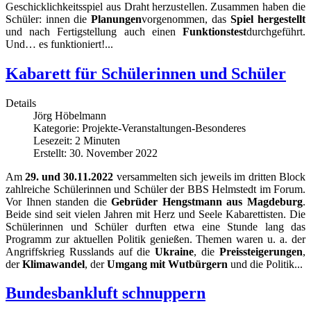
Geschicklichkeitsspiel aus Draht herzustellen. Zusammen haben die
Schüler: innen die
Planungen
vorgenommen, das
Spiel hergestellt
und nach Fertigstellung auch einen
Funktionstest
durchgeführt.
Und… es funktioniert!...
Kabarett für Schülerinnen und Schüler
Details
Jörg Höbelmann
Kategorie:
Projekte-Veranstaltungen-Besonderes
Lesezeit: 2 Minuten
Erstellt: 30. November 2022
Am
29. und 30.11.2022
versammelten sich jeweils im dritten Block
zahlreiche Schülerinnen und Schüler der BBS Helmstedt im Forum.
Vor Ihnen standen die
Gebrüder Hengstmann aus Magdeburg
.
Beide sind seit vielen Jahren mit Herz und Seele Kabarettisten. Die
Schülerinnen und Schüler durften etwa eine Stunde lang das
Programm zur aktuellen Politik genießen. Themen waren u. a. der
Angriffskrieg Russlands auf die
Ukraine
, die
Preissteigerungen
,
der
Klimawandel
, der
Umgang mit Wutbürgern
und die Politik...
Bundesbankluft schnuppern